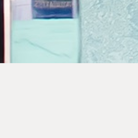
ARTIGIANI DEL VETRO
dal 1970
Ci occupiamo della realizzazione di vetri temperati, vetri
bisellati e incisi, vetri decorati e stratificati, vetrate a
trascinamento e a impacchettamento, vetro uglas,
vetrocamera con veneziana all’interno, porte temperate
complete di parti metalliche, box doccia, veneziana